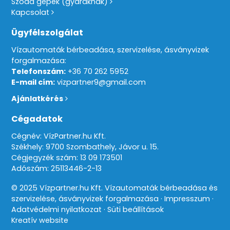
Szóda gépek (gyáraknak)
Kapcsolat
Ügyfélszolgálat
Vízautomaták bérbeadása, szervizelése, ásványvizek
forgalmazása:
Telefonszám:
+36 70 262 5952
E-mail cím:
vizpartner9@gmail.com
Ajánlatkérés
Cégadatok
Cégnév: VízPartner.hu Kft.
Székhely: 9700 Szombathely, Jávor u. 15.
Cégjegyzék szám: 13 09 173501
Adószám: 25113446-2-13
© 2025 Vízpartner.hu Kft. Vízautomaták bérbeadása és
szervizelése, ásványvizek forgalmazása
Impresszum
Adatvédelmi nyilatkozat
Süti beállítások
Kreatív website