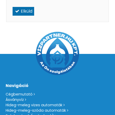
Elküld
Navigáció
Cégbemutató
Ásványvíz
Hideg-meleg vizes automaták
Hideg-meleg-szóda automaták