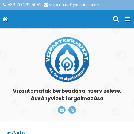
+36 70 262 5952
vizpartner9@gmail.com
Vízautomaták bérbeadása, szervizelése,
ásványvizek forgalmazása